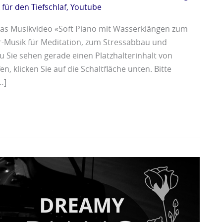
für den Tiefschlaf
,
Youtube
as Musikvideo «Soft Piano mit Wasserklängen zum
r-Musik für Meditation, zum Stressabbau und
 Sie sehen gerade einen Platzhalterinhalt von
, klicken Sie auf die Schaltfläche unten. Bitte
…]