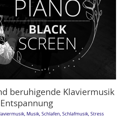
nd beruhigende Klaviermusik
d Entspannung
laviermusik
,
Musik
,
Schlafen
,
Schlafmusik
,
Stress