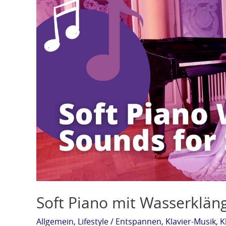
mit
Wasserklängen
zum
Stressabbau
Soft Piano mit Wasserklä
Allgemein
,
Lifestyle
/
Entspannen
,
Klavier-Musik
,
K