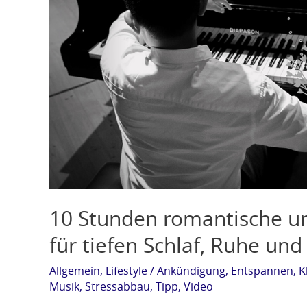
Klaviermusik
für
tiefen
Schlaf,
Ruhe
und
Entspannung
10 Stunden romantische u
für tiefen Schlaf, Ruhe un
Allgemein
,
Lifestyle
/
Ankündigung
,
Entspannen
,
K
Musik
,
Stressabbau
,
Tipp
,
Video