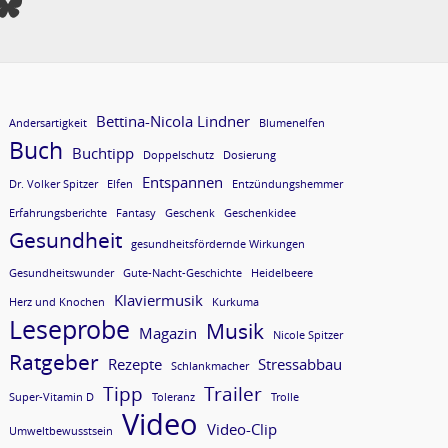
Bettina-Nicola Lindner
Andersartigkeit
Blumenelfen
Buch
Buchtipp
Doppelschutz
Dosierung
Entspannen
Dr. Volker Spitzer
Elfen
Entzündungshemmer
Erfahrungsberichte
Fantasy
Geschenk
Geschenkidee
Gesundheit
gesundheitsfördernde Wirkungen
Gesundheitswunder
Gute-Nacht-Geschichte
Heidelbeere
Klaviermusik
Herz und Knochen
Kurkuma
Leseprobe
Musik
Magazin
Nicole Spitzer
Ratgeber
Rezepte
Stressabbau
Schlankmacher
Tipp
Trailer
Super-Vitamin D
Toleranz
Trolle
Video
Video-Clip
Umweltbewusstsein