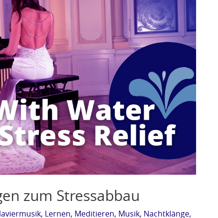
ngen zum Stressabbau
laviermusik
,
Lernen
,
Meditieren
,
Musik
,
Nachtklänge
,