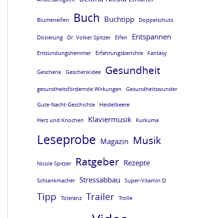
Buch
Buchtipp
Blumenelfen
Doppelschutz
Entspannen
Dosierung
Dr. Volker Spitzer
Elfen
Entzündungshemmer
Erfahrungsberichte
Fantasy
Gesundheit
Geschenk
Geschenkidee
gesundheitsfördernde Wirkungen
Gesundheitswunder
Gute-Nacht-Geschichte
Heidelbeere
Klaviermusik
Herz und Knochen
Kurkuma
Leseprobe
Musik
Magazin
Ratgeber
Rezepte
Nicole Spitzer
Stressabbau
Schlankmacher
Super-Vitamin D
Tipp
Trailer
Toleranz
Trolle