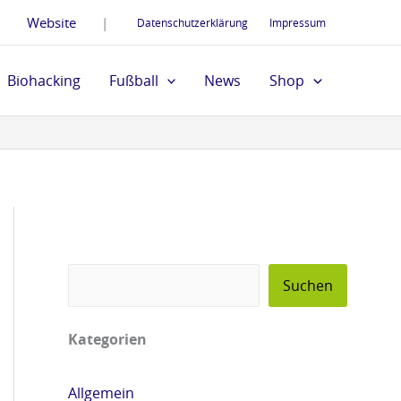
S
Website
|
Datenschutzerklärung
Impressum
u
c
Biohacking
Fußball
News
Shop
h
e
n
Suchen
Kategorien
Allgemein