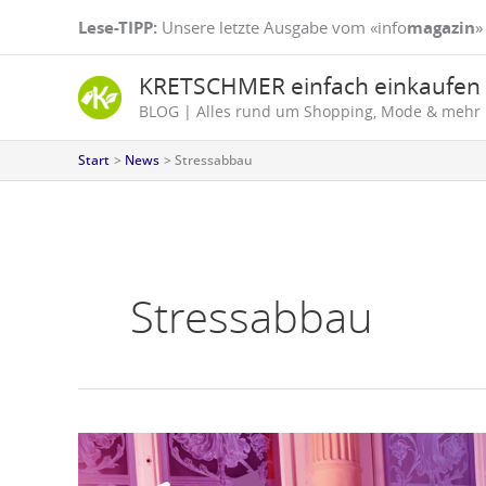
Zum
Lese-TIPP:
Unsere letzte Ausgabe vom «info
magazin
»
Inhalt
springen
KRETSCHMER einfach einkaufen
BLOG | Alles rund um Shopping, Mode & mehr
Start
News
Stressabbau
Stressabbau
Soft
Piano