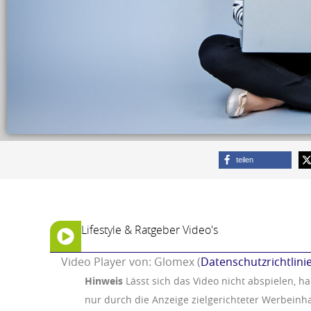
teilen
Lifestyle & Ratgeber Video's
Video Player von: Glomex (
Datenschutzrichtlini
Hinweis
Lässt sich das Video nicht abspielen, h
nur durch die Anzeige zielgerichteter Werbeinh