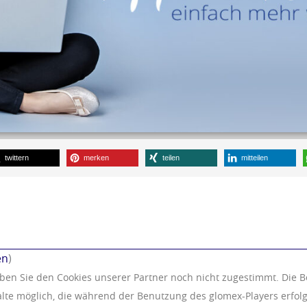
twittern
merken
teilen
mitteilen
en
)
aben Sie den Cookies unserer Partner noch nicht zugestimmt. Die B
alte möglich, die während der Benutzung des glomex-Players erfolg