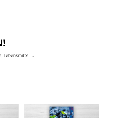
N!
le, Lebensmittel …