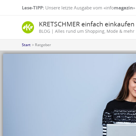
Zum
Lese-TIPP:
Unsere letzte Ausgabe vom «info
magazin
»
Inhalt
springen
KRETSCHMER einfach einkaufen
BLOG | Alles rund um Shopping, Mode & mehr
Start
Ratgeber