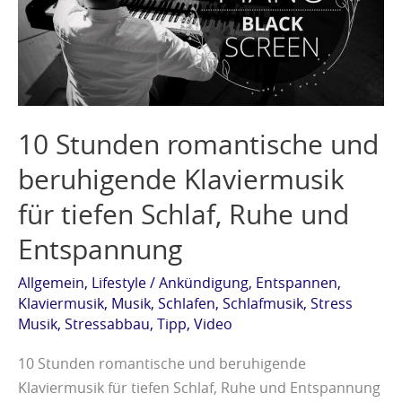
beruhigende
Klaviermusik
für
tiefen
Schlaf,
10 Stunden romantische und
Ruhe
und
beruhigende Klaviermusik
Entspannung
für tiefen Schlaf, Ruhe und
Entspannung
Allgemein
,
Lifestyle
/
Ankündigung
,
Entspannen
,
Klaviermusik
,
Musik
,
Schlafen
,
Schlafmusik
,
Stress
Musik
,
Stressabbau
,
Tipp
,
Video
10 Stunden romantische und beruhigende
Klaviermusik für tiefen Schlaf, Ruhe und Entspannung