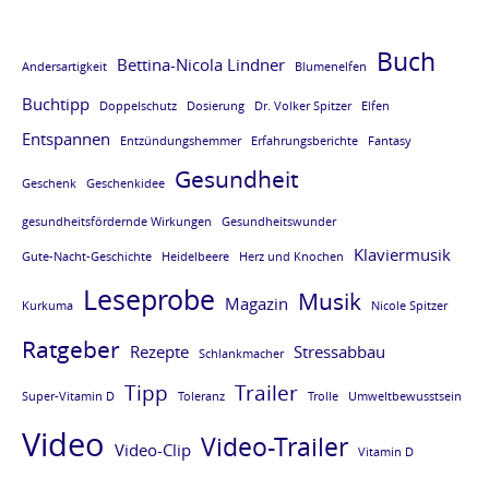
Buch
Bettina-Nicola Lindner
Andersartigkeit
Blumenelfen
Buchtipp
Doppelschutz
Dosierung
Dr. Volker Spitzer
Elfen
Entspannen
Entzündungshemmer
Erfahrungsberichte
Fantasy
Gesundheit
Geschenk
Geschenkidee
gesundheitsfördernde Wirkungen
Gesundheitswunder
Klaviermusik
Gute-Nacht-Geschichte
Heidelbeere
Herz und Knochen
Leseprobe
Musik
Magazin
Kurkuma
Nicole Spitzer
Ratgeber
Rezepte
Stressabbau
Schlankmacher
Tipp
Trailer
Super-Vitamin D
Toleranz
Trolle
Umweltbewusstsein
Video
Video-Trailer
Video-Clip
Vitamin D