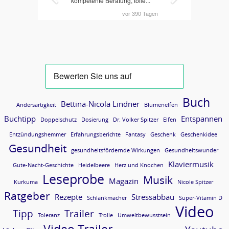
Buch
Bettina-Nicola Lindner
Andersartigkeit
Blumenelfen
Buchtipp
Entspannen
Doppelschutz
Dosierung
Dr. Volker Spitzer
Elfen
Entzündungshemmer
Erfahrungsberichte
Fantasy
Geschenk
Geschenkidee
Gesundheit
gesundheitsfördernde Wirkungen
Gesundheitswunder
Klaviermusik
Gute-Nacht-Geschichte
Heidelbeere
Herz und Knochen
Leseprobe
Musik
Magazin
Kurkuma
Nicole Spitzer
Ratgeber
Rezepte
Stressabbau
Schlankmacher
Super-Vitamin D
Video
Tipp
Trailer
Toleranz
Trolle
Umweltbewusstsein