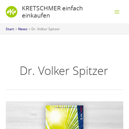
Zum
S
KRETSCHMER einfach
Inhalt
u
einkaufen
springen
c
Start
News
Dr. Volker Spitzer
h
e
n
Dr. Volker Spitzer
Unser
neuer
Video-
Trailer