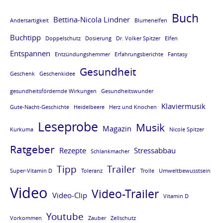
Buch
Bettina-Nicola Lindner
Andersartigkeit
Blumenelfen
Buchtipp
Doppelschutz
Dosierung
Dr. Volker Spitzer
Elfen
Entspannen
Entzündungshemmer
Erfahrungsberichte
Fantasy
Gesundheit
Geschenk
Geschenkidee
gesundheitsfördernde Wirkungen
Gesundheitswunder
Klaviermusik
Gute-Nacht-Geschichte
Heidelbeere
Herz und Knochen
Leseprobe
Musik
Magazin
Kurkuma
Nicole Spitzer
Ratgeber
Rezepte
Stressabbau
Schlankmacher
Tipp
Trailer
Super-Vitamin D
Toleranz
Trolle
Umweltbewusstsein
Video
Video-Trailer
Video-Clip
Vitamin D
Youtube
Vorkommen
Zauber
Zellschutz