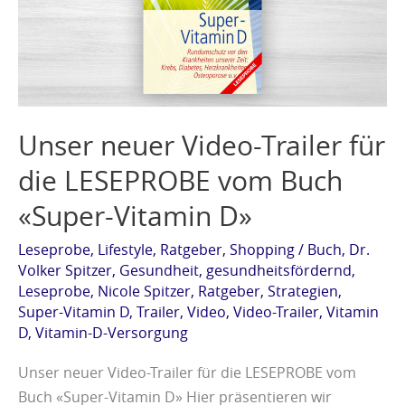
für
die
LESEPROBE
vom
Buch
Unser neuer Video-Trailer für
«Super-
Vitamin
die LESEPROBE vom Buch
D»
«Super-Vitamin D»
Leseprobe
,
Lifestyle
,
Ratgeber
,
Shopping
/
Buch
,
Dr.
Volker Spitzer
,
Gesundheit
,
gesundheitsfördernd
,
Leseprobe
,
Nicole Spitzer
,
Ratgeber
,
Strategien
,
Super-Vitamin D
,
Trailer
,
Video
,
Video-Trailer
,
Vitamin
D
,
Vitamin-D-Versorgung
Unser neuer Video-Trailer für die LESEPROBE vom
Buch «Super-Vitamin D» Hier präsentieren wir