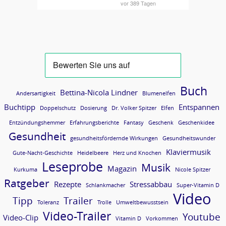
Buch
Bettina-Nicola Lindner
Andersartigkeit
Blumenelfen
Buchtipp
Entspannen
Doppelschutz
Dosierung
Dr. Volker Spitzer
Elfen
Entzündungshemmer
Erfahrungsberichte
Fantasy
Geschenk
Geschenkidee
Gesundheit
gesundheitsfördernde Wirkungen
Gesundheitswunder
Klaviermusik
Gute-Nacht-Geschichte
Heidelbeere
Herz und Knochen
Leseprobe
Musik
Magazin
Kurkuma
Nicole Spitzer
Ratgeber
Rezepte
Stressabbau
Schlankmacher
Super-Vitamin D
Video
Tipp
Trailer
Toleranz
Trolle
Umweltbewusstsein
Video-Trailer
Youtube
Video-Clip
Vitamin D
Vorkommen