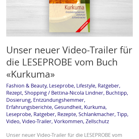
für
die
LESEPROBE
vom
Buch
Unser neuer Video-Trailer für
«Kurkuma»
die LESEPROBE vom Buch
«Kurkuma»
Fashion & Beauty
,
Leseprobe
,
Lifestyle
,
Ratgeber
,
Rezept
,
Shopping
/
Bettina-Nicola Lindner
,
Buchtipp
,
Dosierung
,
Entzündungshemmer
,
Erfahrungsberichte
,
Gesundheit
,
Kurkuma
,
Leseprobe
,
Ratgeber
,
Rezepte
,
Schlankmacher
,
Tipp
,
Video
,
Video-Trailer
,
Vorkommen
,
Zellschutz
Unser neuer Video-Trailer für die LESEPROBE vom