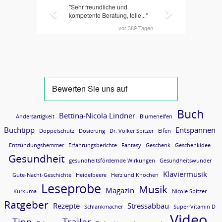
Buch
Bettina-Nicola Lindner
Andersartigkeit
Blumenelfen
Buchtipp
Entspannen
Doppelschutz
Dosierung
Dr. Volker Spitzer
Elfen
Entzündungshemmer
Erfahrungsberichte
Fantasy
Geschenk
Geschenkidee
Gesundheit
gesundheitsfördernde Wirkungen
Gesundheitswunder
Klaviermusik
Gute-Nacht-Geschichte
Heidelbeere
Herz und Knochen
Leseprobe
Musik
Magazin
Kurkuma
Nicole Spitzer
Ratgeber
Rezepte
Stressabbau
Schlankmacher
Super-Vitamin D
Video
Tipp
Trailer