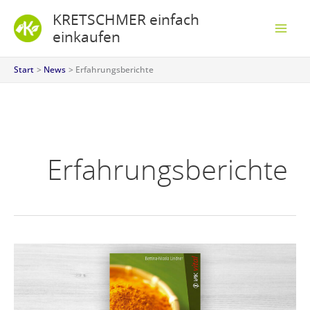
Zum
S
KRETSCHMER einfach
Inhalt
u
einkaufen
springen
c
Start
News
Erfahrungsberichte
h
e
n
Erfahrungsberichte
Unser
neuer
Video-
Trailer