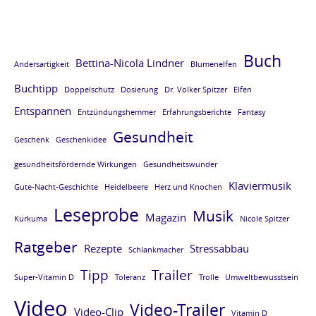
Buch
Bettina-Nicola Lindner
Andersartigkeit
Blumenelfen
Buchtipp
Doppelschutz
Dosierung
Dr. Volker Spitzer
Elfen
Entspannen
Entzündungshemmer
Erfahrungsberichte
Fantasy
Gesundheit
Geschenk
Geschenkidee
gesundheitsfördernde Wirkungen
Gesundheitswunder
Klaviermusik
Gute-Nacht-Geschichte
Heidelbeere
Herz und Knochen
Leseprobe
Musik
Magazin
Kurkuma
Nicole Spitzer
Ratgeber
Rezepte
Stressabbau
Schlankmacher
Tipp
Trailer
Super-Vitamin D
Toleranz
Trolle
Umweltbewusstsein
Video
Video-Trailer
Video-Clip
Vitamin D