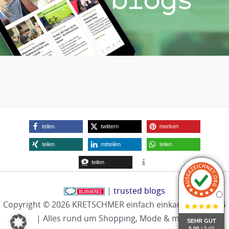
teilen
twittern
merken
teilen
mitteilen
teilen
teilen
|
trusted blogs
Copyright © 2026 KRETSCHMER einfach einkaufen |
BLOG
| Alles rund um Shopping, Mode & mehr
SEHR GUT
5.00
/ 5.00