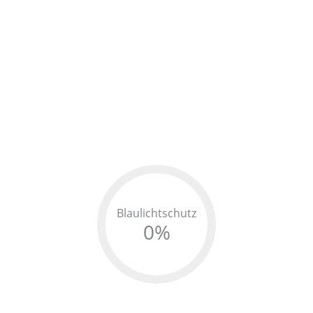
Blaulichtschutz
0
%
Maximaler Schutz
Der BluelightProtect Filter
PRO99