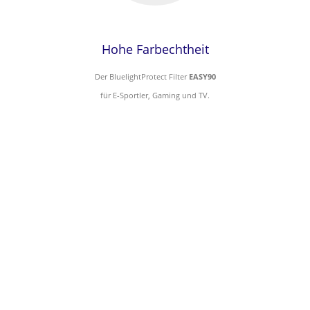
Hohe Farbechtheit
Der BluelightProtect Filter
EASY90
für E-Sportler, Gaming und TV.
Brillen mit
EASY90