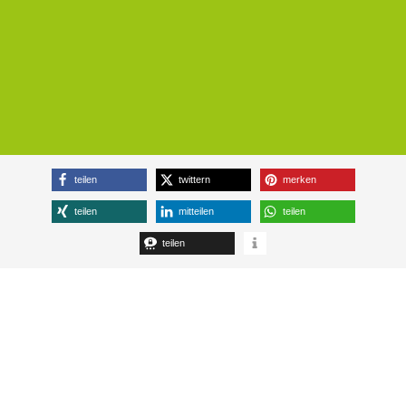
teilen
twittern
merken
teilen
mitteilen
teilen
teilen