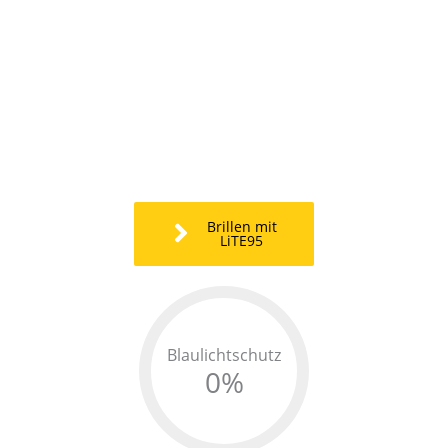
Brillen mit
LiTE95
Blaulichtschutz
0
%