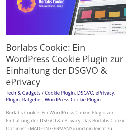
Cookie
Plugin
zur
Einhaltung
der
Borlabs Cookie: Ein
DSGVO
&
WordPress Cookie Plugin zur
ePrivacy
Einhaltung der DSGVO &
ePrivacy
Tech & Gadgets
/
Cookie Plugin
,
DSGVO
,
ePrivacy
,
Plugin
,
Ratgeber
,
WordPress Cookie Plugin
Borlabs Cookie: Ein WordPress Cookie Plugin zur
Einhaltung der DSGVO & ePrivacy. Das Borlabs Cookie
Opt-in ist »MADE IN GERMANY« und ein leicht zu