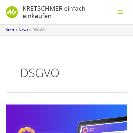
Zum
S
KRETSCHMER einfach
Inhalt
u
einkaufen
springen
c
Start
News
DSGVO
h
e
n
DSGVO
Borlabs
Cookie:
Ein
WordPress