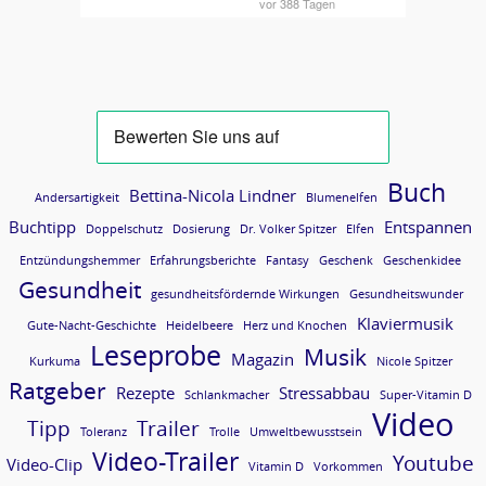
Buch
Bettina-Nicola Lindner
Andersartigkeit
Blumenelfen
Buchtipp
Entspannen
Doppelschutz
Dosierung
Dr. Volker Spitzer
Elfen
Entzündungshemmer
Erfahrungsberichte
Fantasy
Geschenk
Geschenkidee
Gesundheit
gesundheitsfördernde Wirkungen
Gesundheitswunder
Klaviermusik
Gute-Nacht-Geschichte
Heidelbeere
Herz und Knochen
Leseprobe
Musik
Magazin
Kurkuma
Nicole Spitzer
Ratgeber
Rezepte
Stressabbau
Schlankmacher
Super-Vitamin D
Video
Tipp
Trailer
Toleranz
Trolle
Umweltbewusstsein
Video-Trailer
Youtube
Video-Clip
Vitamin D
Vorkommen