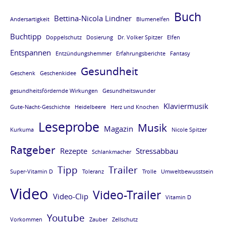
Buch
Bettina-Nicola Lindner
Andersartigkeit
Blumenelfen
Buchtipp
Doppelschutz
Dosierung
Dr. Volker Spitzer
Elfen
Entspannen
Entzündungshemmer
Erfahrungsberichte
Fantasy
Gesundheit
Geschenk
Geschenkidee
gesundheitsfördernde Wirkungen
Gesundheitswunder
Klaviermusik
Gute-Nacht-Geschichte
Heidelbeere
Herz und Knochen
Leseprobe
Musik
Magazin
Kurkuma
Nicole Spitzer
Ratgeber
Rezepte
Stressabbau
Schlankmacher
Tipp
Trailer
Super-Vitamin D
Toleranz
Trolle
Umweltbewusstsein
Video
Video-Trailer
Video-Clip
Vitamin D
Youtube
Vorkommen
Zauber
Zellschutz