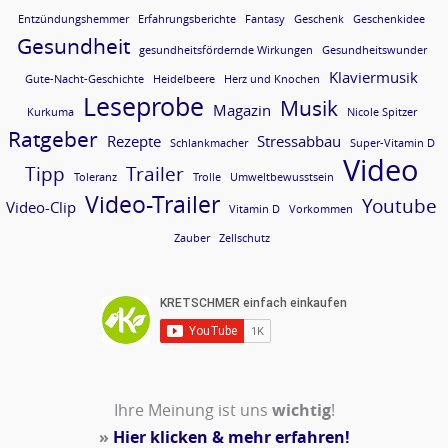
Entzündungshemmer
Erfahrungsberichte
Fantasy
Geschenk
Geschenkidee
Gesundheit
gesundheitsfördernde Wirkungen
Gesundheitswunder
Klaviermusik
Gute-Nacht-Geschichte
Heidelbeere
Herz und Knochen
Leseprobe
Musik
Magazin
Kurkuma
Nicole Spitzer
Ratgeber
Rezepte
Stressabbau
Schlankmacher
Super-Vitamin D
Video
Tipp
Trailer
Toleranz
Trolle
Umweltbewusstsein
Video-Trailer
Youtube
Video-Clip
Vitamin D
Vorkommen
Zauber
Zellschutz
Ihre Meinung ist uns
wichtig
!
»
Hier klicken & mehr erfahren!