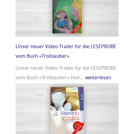
r
m
»
i
n
D
»
Unser neuer Video-Trailer für die LESEPROBE
vom Buch «Trollzauber»
Unser neuer Video-Trailer für die LESEPROBE
vom Buch «Trollzauber» Hier…
weiterlesen