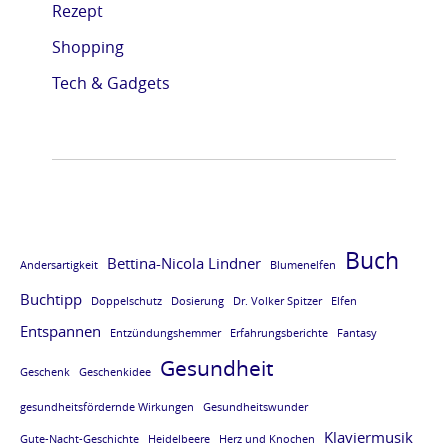
Rezept
e
e
e
e
Shopping
L
L
L
L
E
E
E
E
Tech & Gadgets
S
S
S
S
E
E
E
E
P
P
P
P
R
R
R
R
O
O
O
O
Buch
Bettina-Nicola Lindner
Andersartigkeit
Blumenelfen
B
B
B
B
Buchtipp
E
E
E
E
Doppelschutz
Dosierung
Dr. Volker Spitzer
Elfen
Entspannen
v
v
v
v
Entzündungshemmer
Erfahrungsberichte
Fantasy
Gesundheit
o
o
o
o
Geschenk
Geschenkidee
m
m
m
m
gesundheitsfördernde Wirkungen
Gesundheitswunder
B
B
B
B
Klaviermusik
Gute-Nacht-Geschichte
Heidelbeere
Herz und Knochen