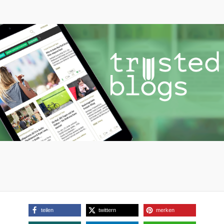
teilen
twittern
merken