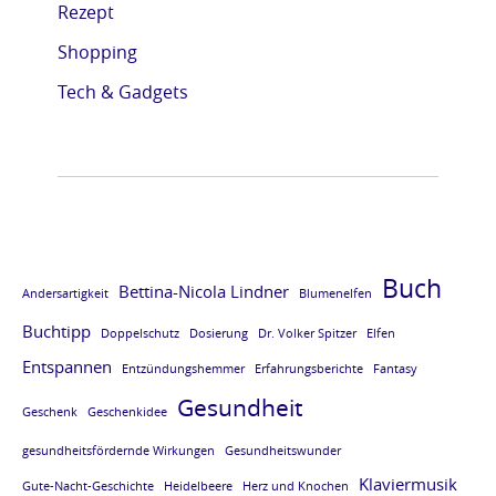
Rezept
e
e
e
e
Shopping
L
L
L
L
E
E
E
E
Tech & Gadgets
S
S
S
S
E
E
E
E
P
P
P
P
R
R
R
R
O
O
O
O
Buch
Bettina-Nicola Lindner
Andersartigkeit
Blumenelfen
B
B
B
B
Buchtipp
E
E
E
E
Doppelschutz
Dosierung
Dr. Volker Spitzer
Elfen
Entspannen
v
v
v
v
Entzündungshemmer
Erfahrungsberichte
Fantasy
Gesundheit
o
o
o
o
Geschenk
Geschenkidee
m
m
m
m
gesundheitsfördernde Wirkungen
Gesundheitswunder
B
B
B
B
Klaviermusik
Gute-Nacht-Geschichte
Heidelbeere
Herz und Knochen