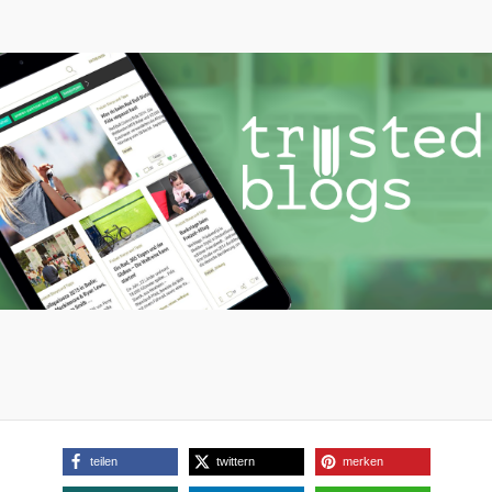
teilen
twittern
merken