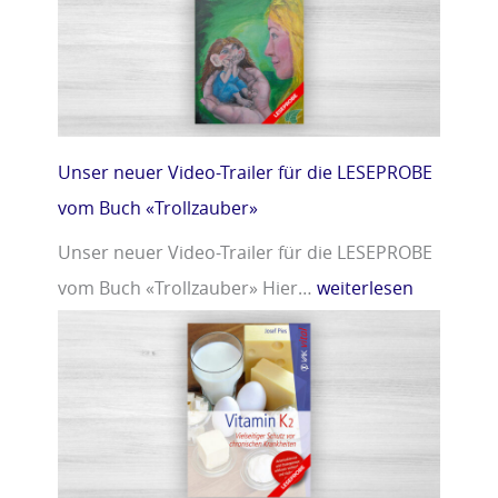
r
m
»
i
n
D
»
Unser neuer Video-Trailer für die LESEPROBE
vom Buch «Trollzauber»
Unser neuer Video-Trailer für die LESEPROBE
vom Buch «Trollzauber» Hier…
weiterlesen