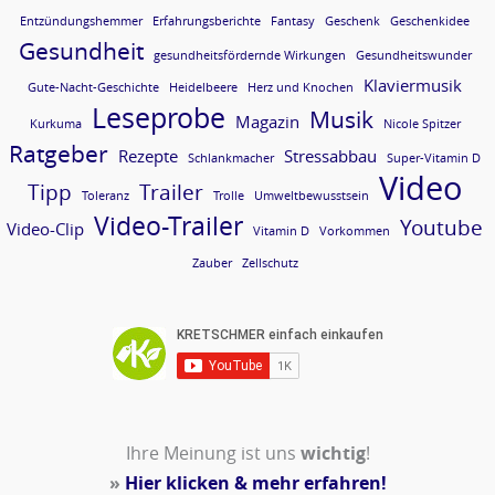
Entzündungshemmer
Erfahrungsberichte
Fantasy
Geschenk
Geschenkidee
Gesundheit
gesundheitsfördernde Wirkungen
Gesundheitswunder
Klaviermusik
Gute-Nacht-Geschichte
Heidelbeere
Herz und Knochen
Leseprobe
Musik
Magazin
Kurkuma
Nicole Spitzer
Ratgeber
Rezepte
Stressabbau
Schlankmacher
Super-Vitamin D
Video
Tipp
Trailer
Toleranz
Trolle
Umweltbewusstsein
Video-Trailer
Youtube
Video-Clip
Vitamin D
Vorkommen
Zauber
Zellschutz
Ihre Meinung ist uns
wichtig
!
»
Hier klicken & mehr erfahren!