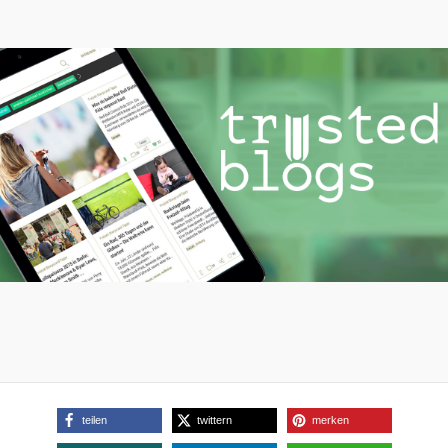
teilen
twittern
merken