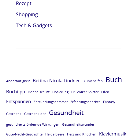
Rezept
e
e
e
e
Shopping
L
L
L
L
E
E
E
E
Tech & Gadgets
S
S
S
S
E
E
E
E
P
P
P
P
R
R
R
R
O
O
O
O
Buch
Bettina-Nicola Lindner
Andersartigkeit
Blumenelfen
B
B
B
B
Buchtipp
E
E
E
E
Doppelschutz
Dosierung
Dr. Volker Spitzer
Elfen
Entspannen
v
v
v
v
Entzündungshemmer
Erfahrungsberichte
Fantasy
Gesundheit
o
o
o
o
Geschenk
Geschenkidee
m
m
m
m
gesundheitsfördernde Wirkungen
Gesundheitswunder
B
B
B
B
Klaviermusik
Gute-Nacht-Geschichte
Heidelbeere
Herz und Knochen