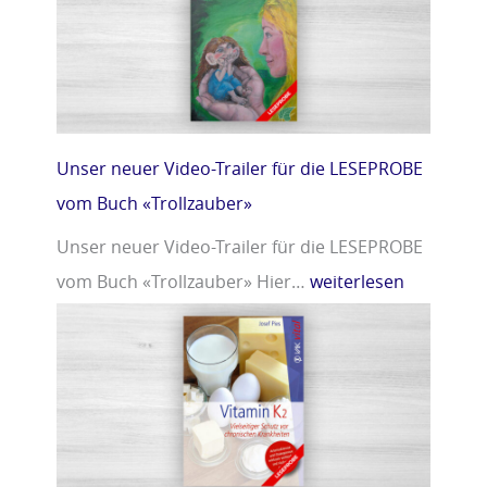
r
m
»
i
n
D
»
Unser neuer Video-Trailer für die LESEPROBE
vom Buch «Trollzauber»
Unser neuer Video-Trailer für die LESEPROBE
vom Buch «Trollzauber» Hier…
weiterlesen