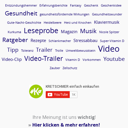
Entzündungshemmer
Erfahrungsberichte
Fantasy
Geschenk
Geschenkidee
Gesundheit
gesundheitsfördernde Wirkungen
Gesundheitswunder
Klaviermusik
Gute-Nacht-Geschichte
Heidelbeere
Herz und Knochen
Leseprobe
Musik
Magazin
Kurkuma
Nicole Spitzer
Ratgeber
Rezepte
Stressabbau
Schlankmacher
Super-Vitamin D
Video
Tipp
Trailer
Toleranz
Trolle
Umweltbewusstsein
Video-Trailer
Youtube
Video-Clip
Vitamin D
Vorkommen
Zauber
Zellschutz
Ihre Meinung ist uns
wichtig
!
»
Hier klicken & mehr erfahren!