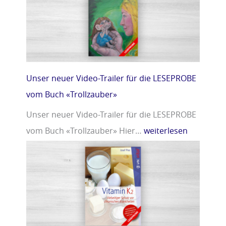
r
m
»
i
n
D
»
Unser neuer Video-Trailer für die LESEPROBE
vom Buch «Trollzauber»
Unser neuer Video-Trailer für die LESEPROBE
vom Buch «Trollzauber» Hier…
weiterlesen