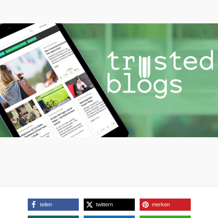
teilen
twittern
merken