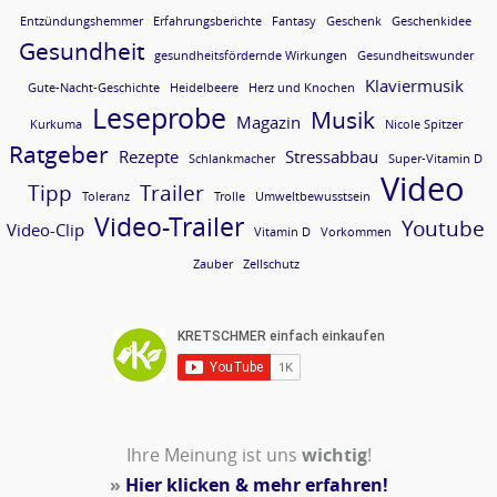
Entzündungshemmer
Erfahrungsberichte
Fantasy
Geschenk
Geschenkidee
Gesundheit
gesundheitsfördernde Wirkungen
Gesundheitswunder
Klaviermusik
Gute-Nacht-Geschichte
Heidelbeere
Herz und Knochen
Leseprobe
Musik
Magazin
Kurkuma
Nicole Spitzer
Ratgeber
Rezepte
Stressabbau
Schlankmacher
Super-Vitamin D
Video
Tipp
Trailer
Toleranz
Trolle
Umweltbewusstsein
Video-Trailer
Youtube
Video-Clip
Vitamin D
Vorkommen
Zauber
Zellschutz
Ihre Meinung ist uns
wichtig
!
»
Hier klicken & mehr erfahren!