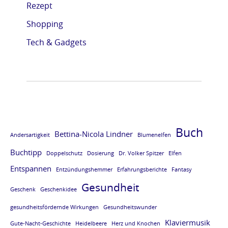
Rezept
e
e
e
e
Shopping
L
L
L
L
E
E
E
E
Tech & Gadgets
S
S
S
S
E
E
E
E
P
P
P
P
R
R
R
R
O
O
O
O
Buch
Bettina-Nicola Lindner
Andersartigkeit
Blumenelfen
B
B
B
B
Buchtipp
E
E
E
E
Doppelschutz
Dosierung
Dr. Volker Spitzer
Elfen
Entspannen
v
v
v
v
Entzündungshemmer
Erfahrungsberichte
Fantasy
Gesundheit
o
o
o
o
Geschenk
Geschenkidee
m
m
m
m
gesundheitsfördernde Wirkungen
Gesundheitswunder
B
B
B
B
Klaviermusik
Gute-Nacht-Geschichte
Heidelbeere
Herz und Knochen