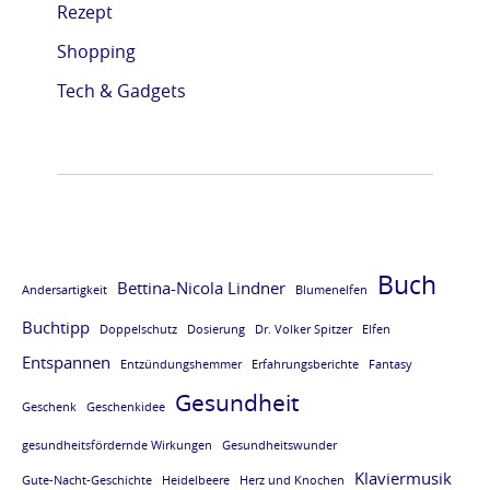
Rezept
e
e
e
e
Shopping
L
L
L
L
E
E
E
E
Tech & Gadgets
S
S
S
S
E
E
E
E
P
P
P
P
R
R
R
R
O
O
O
O
Buch
Bettina-Nicola Lindner
Andersartigkeit
Blumenelfen
B
B
B
B
Buchtipp
E
E
E
E
Doppelschutz
Dosierung
Dr. Volker Spitzer
Elfen
Entspannen
v
v
v
v
Entzündungshemmer
Erfahrungsberichte
Fantasy
Gesundheit
o
o
o
o
Geschenk
Geschenkidee
m
m
m
m
gesundheitsfördernde Wirkungen
Gesundheitswunder
B
B
B
B
Klaviermusik
Gute-Nacht-Geschichte
Heidelbeere
Herz und Knochen