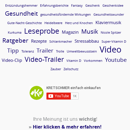
Entzündungshemmer
Erfahrungsberichte
Fantasy
Geschenk
Geschenkidee
Gesundheit
gesundheitsfördernde Wirkungen
Gesundheitswunder
Klaviermusik
Gute-Nacht-Geschichte
Heidelbeere
Herz und Knochen
Leseprobe
Musik
Magazin
Kurkuma
Nicole Spitzer
Ratgeber
Rezepte
Stressabbau
Schlankmacher
Super-Vitamin D
Video
Tipp
Trailer
Toleranz
Trolle
Umweltbewusstsein
Video-Trailer
Youtube
Video-Clip
Vitamin D
Vorkommen
Zauber
Zellschutz
Ihre Meinung ist uns
wichtig
!
»
Hier klicken & mehr erfahren!