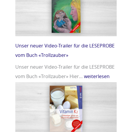
r
m
»
i
n
D
»
Unser neuer Video-Trailer für die LESEPROBE
vom Buch «Trollzauber»
Unser neuer Video-Trailer für die LESEPROBE
vom Buch «Trollzauber» Hier…
weiterlesen