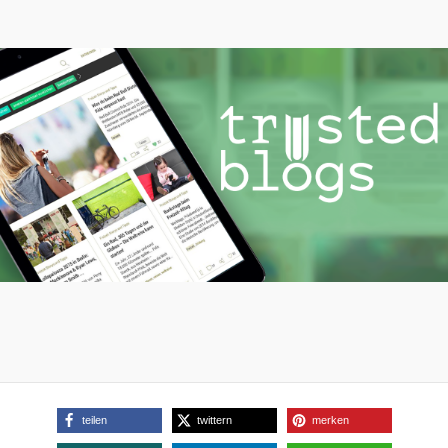
teilen
twittern
merken