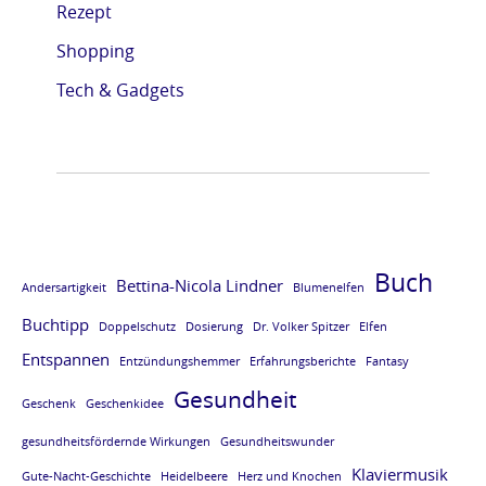
Rezept
e
e
e
e
Shopping
L
L
L
L
E
E
E
E
Tech & Gadgets
S
S
S
S
E
E
E
E
P
P
P
P
R
R
R
R
O
O
O
O
Buch
Bettina-Nicola Lindner
Andersartigkeit
Blumenelfen
B
B
B
B
Buchtipp
E
E
E
E
Doppelschutz
Dosierung
Dr. Volker Spitzer
Elfen
Entspannen
v
v
v
v
Entzündungshemmer
Erfahrungsberichte
Fantasy
Gesundheit
o
o
o
o
Geschenk
Geschenkidee
m
m
m
m
gesundheitsfördernde Wirkungen
Gesundheitswunder
B
B
B
B
Klaviermusik
Gute-Nacht-Geschichte
Heidelbeere
Herz und Knochen