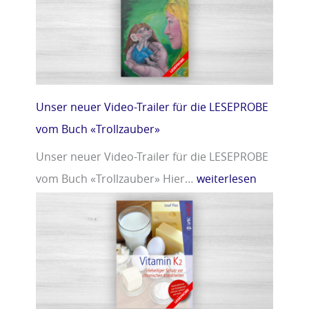
r
m
»
i
n
D
»
Unser neuer Video-Trailer für die LESEPROBE
vom Buch «Trollzauber»
Unser neuer Video-Trailer für die LESEPROBE
vom Buch «Trollzauber» Hier…
weiterlesen