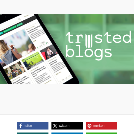
teilen
twittern
merken