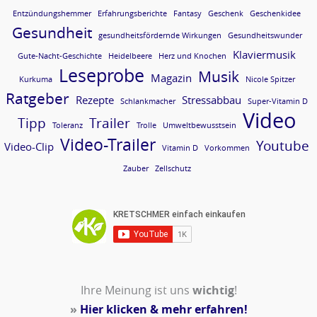
Entzündungshemmer
Erfahrungsberichte
Fantasy
Geschenk
Geschenkidee
Gesundheit
gesundheitsfördernde Wirkungen
Gesundheitswunder
Klaviermusik
Gute-Nacht-Geschichte
Heidelbeere
Herz und Knochen
Leseprobe
Musik
Magazin
Kurkuma
Nicole Spitzer
Ratgeber
Rezepte
Stressabbau
Schlankmacher
Super-Vitamin D
Video
Tipp
Trailer
Toleranz
Trolle
Umweltbewusstsein
Video-Trailer
Youtube
Video-Clip
Vitamin D
Vorkommen
Zauber
Zellschutz
Ihre Meinung ist uns
wichtig
!
»
Hier klicken & mehr erfahren!