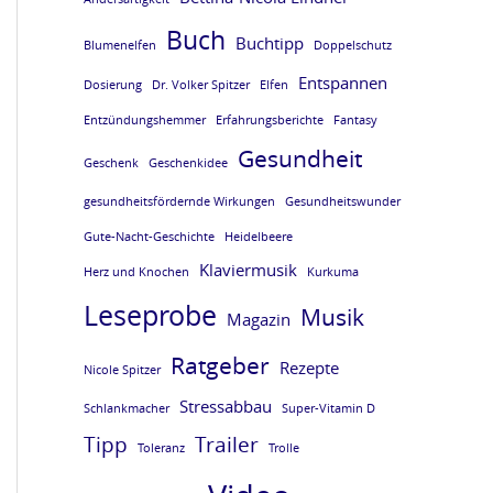
e
e
e
e
Buch
Buchtipp
Blumenelfen
Doppelschutz
L
L
L
L
Entspannen
E
E
E
E
Dosierung
Dr. Volker Spitzer
Elfen
S
S
S
S
Entzündungshemmer
Erfahrungsberichte
Fantasy
Gesundheit
E
E
E
E
Geschenk
Geschenkidee
P
P
P
P
gesundheitsfördernde Wirkungen
Gesundheitswunder
R
R
R
R
Gute-Nacht-Geschichte
Heidelbeere
O
O
O
O
Klaviermusik
Herz und Knochen
Kurkuma
B
B
B
B
Leseprobe
Musik
Magazin
E
E
E
E
Ratgeber
Rezepte
v
v
v
v
Nicole Spitzer
o
o
o
o
Stressabbau
Schlankmacher
Super-Vitamin D
m
m
m
m
Tipp
Trailer
Toleranz
Trolle
B
B
B
B