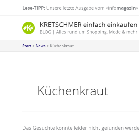
Zum
Suchen
Lese-TIPP:
Unsere letzte Ausgabe vom «info
magazin
»
Inhalt
nach:
springen
KRETSCHMER einfach einkaufen
BLOG | Alles rund um Shopping, Mode & mehr
Start
News
Küchenkraut
Küchenkraut
Das Gesuchte konnte leider nicht gefunden werden.