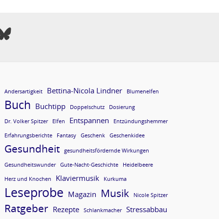
Bettina-Nicola Lindner
Andersartigkeit
Blumenelfen
Buch
Buchtipp
Doppelschutz
Dosierung
Entspannen
Dr. Volker Spitzer
Elfen
Entzündungshemmer
Erfahrungsberichte
Fantasy
Geschenk
Geschenkidee
Gesundheit
gesundheitsfördernde Wirkungen
Gesundheitswunder
Gute-Nacht-Geschichte
Heidelbeere
Klaviermusik
Herz und Knochen
Kurkuma
Leseprobe
Musik
Magazin
Nicole Spitzer
Ratgeber
Rezepte
Stressabbau
Schlankmacher