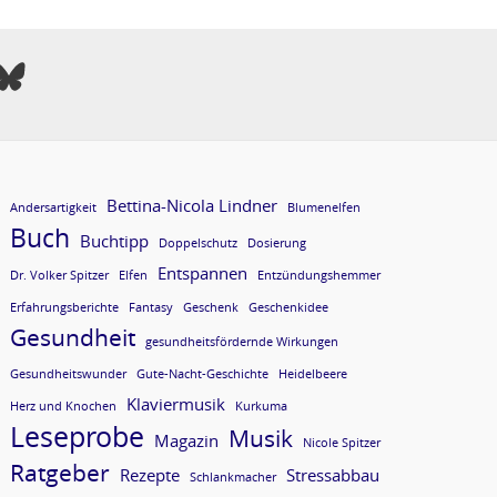
Bettina-Nicola Lindner
Andersartigkeit
Blumenelfen
Buch
Buchtipp
Doppelschutz
Dosierung
Entspannen
Dr. Volker Spitzer
Elfen
Entzündungshemmer
Erfahrungsberichte
Fantasy
Geschenk
Geschenkidee
Gesundheit
gesundheitsfördernde Wirkungen
Gesundheitswunder
Gute-Nacht-Geschichte
Heidelbeere
Klaviermusik
Herz und Knochen
Kurkuma
Leseprobe
Musik
Magazin
Nicole Spitzer
Ratgeber
Rezepte
Stressabbau
Schlankmacher