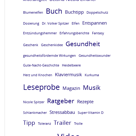
e
e
e
e
Buch
Buchtipp
Blumenelfen
Doppelschutz
L
L
L
L
Entspannen
E
E
E
E
Dosierung
Dr. Volker Spitzer
Elfen
S
S
S
S
Entzündungshemmer
Erfahrungsberichte
Fantasy
Gesundheit
E
E
E
E
Geschenk
Geschenkidee
P
P
P
P
gesundheitsfördernde Wirkungen
Gesundheitswunder
R
R
R
R
Gute-Nacht-Geschichte
Heidelbeere
O
O
O
O
Klaviermusik
Herz und Knochen
Kurkuma
B
B
B
B
Leseprobe
Musik
Magazin
E
E
E
E
Ratgeber
Rezepte
v
v
v
v
Nicole Spitzer
o
o
o
o
Stressabbau
Schlankmacher
Super-Vitamin D
m
m
m
m
Tipp
Trailer
Toleranz
Trolle
B
B
B
B