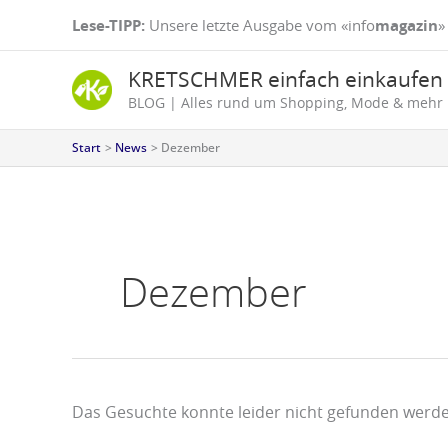
Zum
Suchen
Lese-TIPP:
Unsere letzte Ausgabe vom «info
magazin
»
Inhalt
nach:
springen
KRETSCHMER einfach einkaufen
BLOG | Alles rund um Shopping, Mode & mehr
Start
News
Dezember
Dezember
Das Gesuchte konnte leider nicht gefunden werden.