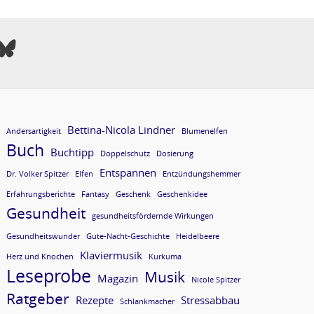
Bettina-Nicola Lindner
Andersartigkeit
Blumenelfen
Buch
Buchtipp
Doppelschutz
Dosierung
Entspannen
Dr. Volker Spitzer
Elfen
Entzündungshemmer
Erfahrungsberichte
Fantasy
Geschenk
Geschenkidee
Gesundheit
gesundheitsfördernde Wirkungen
Gesundheitswunder
Gute-Nacht-Geschichte
Heidelbeere
Klaviermusik
Herz und Knochen
Kurkuma
Leseprobe
Musik
Magazin
Nicole Spitzer
Ratgeber
Rezepte
Stressabbau
Schlankmacher