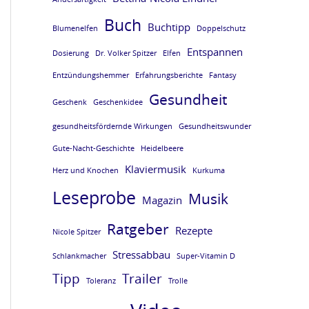
e
e
e
e
Buch
Buchtipp
Blumenelfen
Doppelschutz
L
L
L
L
Entspannen
E
E
E
E
Dosierung
Dr. Volker Spitzer
Elfen
S
S
S
S
Entzündungshemmer
Erfahrungsberichte
Fantasy
Gesundheit
E
E
E
E
Geschenk
Geschenkidee
P
P
P
P
gesundheitsfördernde Wirkungen
Gesundheitswunder
R
R
R
R
Gute-Nacht-Geschichte
Heidelbeere
O
O
O
O
Klaviermusik
Herz und Knochen
Kurkuma
B
B
B
B
Leseprobe
Musik
Magazin
E
E
E
E
Ratgeber
Rezepte
v
v
v
v
Nicole Spitzer
o
o
o
o
Stressabbau
Schlankmacher
Super-Vitamin D
m
m
m
m
Tipp
Trailer
Toleranz
Trolle
B
B
B
B