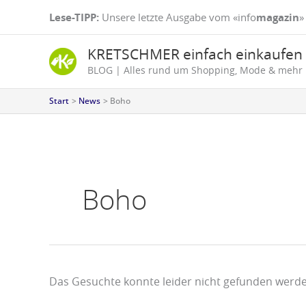
Zum
Suchen
Lese-TIPP:
Unsere letzte Ausgabe vom «info
magazin
»
Inhalt
nach:
springen
KRETSCHMER einfach einkaufen
BLOG | Alles rund um Shopping, Mode & mehr
Start
News
Boho
Boho
Das Gesuchte konnte leider nicht gefunden werden.