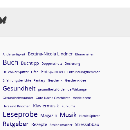
Bettina-Nicola Lindner
Andersartigkeit
Blumenelfen
Buch
Buchtipp
Doppelschutz
Dosierung
Entspannen
Dr. Volker Spitzer
Elfen
Entzündungshemmer
Erfahrungsberichte
Fantasy
Geschenk
Geschenkidee
Gesundheit
gesundheitsfördernde Wirkungen
Gesundheitswunder
Gute-Nacht-Geschichte
Heidelbeere
Klaviermusik
Herz und Knochen
Kurkuma
Leseprobe
Musik
Magazin
Nicole Spitzer
Ratgeber
Rezepte
Stressabbau
Schlankmacher