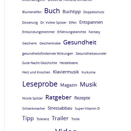
e
e
e
e
Buch
Buchtipp
Blumenelfen
Doppelschutz
L
L
L
L
Entspannen
E
E
E
E
Dosierung
Dr. Volker Spitzer
Elfen
S
S
S
S
Entzündungshemmer
Erfahrungsberichte
Fantasy
Gesundheit
E
E
E
E
Geschenk
Geschenkidee
P
P
P
P
gesundheitsfördernde Wirkungen
Gesundheitswunder
R
R
R
R
Gute-Nacht-Geschichte
Heidelbeere
O
O
O
O
Klaviermusik
Herz und Knochen
Kurkuma
B
B
B
B
Leseprobe
Musik
Magazin
E
E
E
E
Ratgeber
Rezepte
v
v
v
v
Nicole Spitzer
o
o
o
o
Stressabbau
Schlankmacher
Super-Vitamin D
m
m
m
m
Tipp
Trailer
Toleranz
Trolle
B
B
B
B