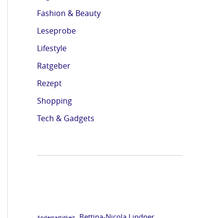
o
o
o
o
Fashion & Beauty
-
-
-
-
Leseprobe
T
T
T
T
Lifestyle
r
r
r
r
Ratgeber
a
a
a
a
Rezept
i
i
i
i
Shopping
l
l
l
l
e
e
e
e
Tech & Gadgets
r
r
r
r
f
f
f
f
ü
ü
ü
ü
r
r
r
r
d
d
d
d
i
i
i
i
Bettina-Nicola Lindner
Andersartigkeit