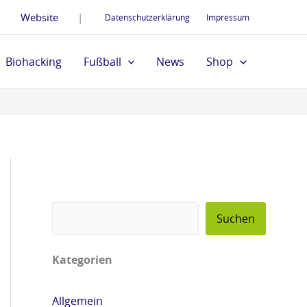
S
U
U
U
U
Website
|
Datenschutzerklärung
Impressum
u
n
n
n
n
c
s
s
s
s
Biohacking
Fußball
News
Shop
h
e
e
e
e
e
r
r
r
r
n
n
n
n
n
e
e
e
e
u
u
u
u
e
e
e
e
r
r
r
r
Suchen
V
V
V
V
i
i
i
i
Kategorien
d
d
d
d
e
e
e
e
Allgemein