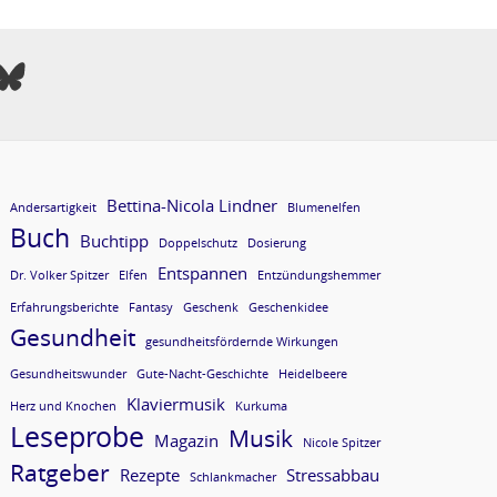
Bettina-Nicola Lindner
Andersartigkeit
Blumenelfen
Buch
Buchtipp
Doppelschutz
Dosierung
Entspannen
Dr. Volker Spitzer
Elfen
Entzündungshemmer
Erfahrungsberichte
Fantasy
Geschenk
Geschenkidee
Gesundheit
gesundheitsfördernde Wirkungen
Gesundheitswunder
Gute-Nacht-Geschichte
Heidelbeere
Klaviermusik
Herz und Knochen
Kurkuma
Leseprobe
Musik
Magazin
Nicole Spitzer
Ratgeber
Rezepte
Stressabbau
Schlankmacher