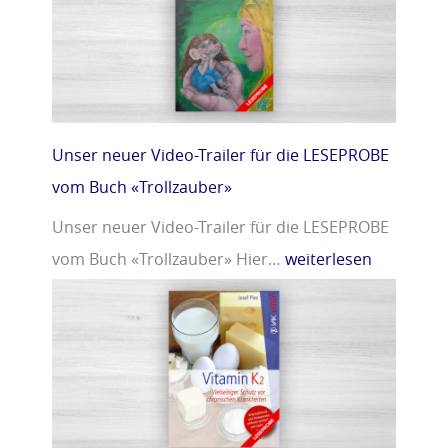
r
m
»
i
n
D
»
Unser neuer Video-Trailer für die LESEPROBE
vom Buch «Trollzauber»
Unser neuer Video-Trailer für die LESEPROBE
vom Buch «Trollzauber» Hier…
weiterlesen