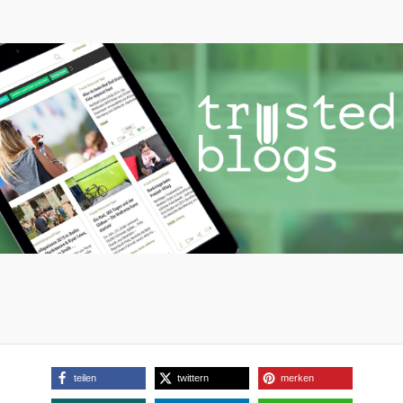
teilen
twittern
merken