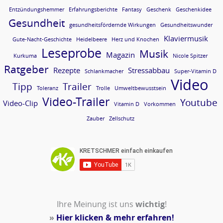
Entzündungshemmer
Erfahrungsberichte
Fantasy
Geschenk
Geschenkidee
Gesundheit
gesundheitsfördernde Wirkungen
Gesundheitswunder
Klaviermusik
Gute-Nacht-Geschichte
Heidelbeere
Herz und Knochen
Leseprobe
Musik
Magazin
Kurkuma
Nicole Spitzer
Ratgeber
Rezepte
Stressabbau
Schlankmacher
Super-Vitamin D
Video
Tipp
Trailer
Toleranz
Trolle
Umweltbewusstsein
Video-Trailer
Youtube
Video-Clip
Vitamin D
Vorkommen
Zauber
Zellschutz
Ihre Meinung ist uns
wichtig
!
»
Hier klicken & mehr erfahren!