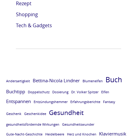
Rezept
e
e
e
e
Shopping
L
L
L
L
E
E
E
E
Tech & Gadgets
S
S
S
S
E
E
E
E
P
P
P
P
R
R
R
R
O
O
O
O
Buch
Bettina-Nicola Lindner
Andersartigkeit
Blumenelfen
B
B
B
B
Buchtipp
E
E
E
E
Doppelschutz
Dosierung
Dr. Volker Spitzer
Elfen
Entspannen
v
v
v
v
Entzündungshemmer
Erfahrungsberichte
Fantasy
Gesundheit
o
o
o
o
Geschenk
Geschenkidee
m
m
m
m
gesundheitsfördernde Wirkungen
Gesundheitswunder
B
B
B
B
Klaviermusik
Gute-Nacht-Geschichte
Heidelbeere
Herz und Knochen