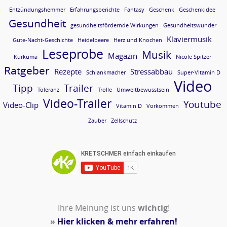
Entzündungshemmer
Erfahrungsberichte
Fantasy
Geschenk
Geschenkidee
Gesundheit
gesundheitsfördernde Wirkungen
Gesundheitswunder
Klaviermusik
Gute-Nacht-Geschichte
Heidelbeere
Herz und Knochen
Leseprobe
Musik
Magazin
Kurkuma
Nicole Spitzer
Ratgeber
Rezepte
Stressabbau
Schlankmacher
Super-Vitamin D
Video
Tipp
Trailer
Toleranz
Trolle
Umweltbewusstsein
Video-Trailer
Youtube
Video-Clip
Vitamin D
Vorkommen
Zauber
Zellschutz
Ihre Meinung ist uns
wichtig
!
»
Hier klicken & mehr erfahren!