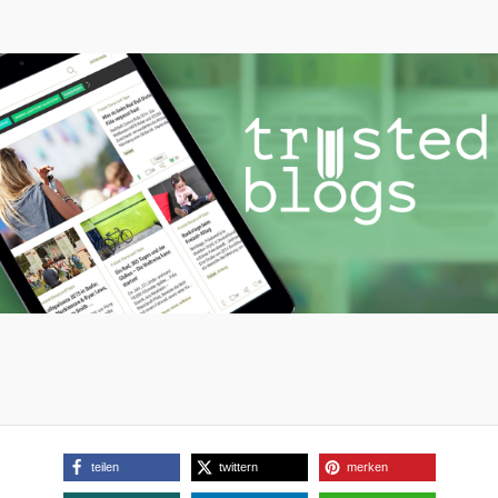
teilen
twittern
merken