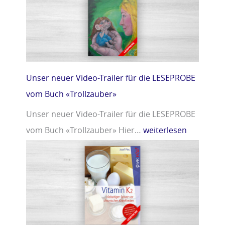
r
m
»
i
n
D
»
Unser neuer Video-Trailer für die LESEPROBE
vom Buch «Trollzauber»
Unser neuer Video-Trailer für die LESEPROBE
vom Buch «Trollzauber» Hier…
weiterlesen