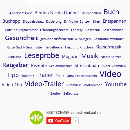
Buch
Bettina-Nicola Lindner
Andersartigkeit
Blumenelfen
Buchtipp
Entspannen
Doppelschutz
Dosierung
Dr. Volker Spitzer
Elfen
Entzündungshemmer
Erfahrungsberichte
Fantasy
Geschenk
Geschenkidee
Gesundheit
gesundheitsfördernde Wirkungen
Gesundheitswunder
Klaviermusik
Gute-Nacht-Geschichte
Heidelbeere
Herz und Knochen
Leseprobe
Musik
Magazin
Kurkuma
Nicole Spitzer
Ratgeber
Rezepte
Stressabbau
Schlankmacher
Super-Vitamin D
Video
Tipp
Trailer
Toleranz
Trolle
Umweltbewusstsein
Video-Trailer
Youtube
Video-Clip
Vitamin D
Vorkommen
Zauber
Zellschutz