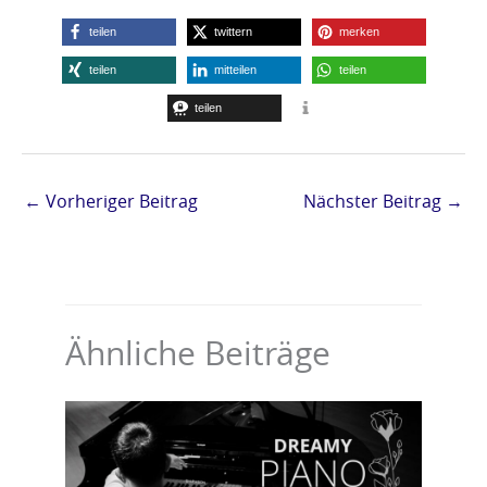
r
m
teilen
twittern
merken
»
i
teilen
mitteilen
teilen
n
teilen
D
»
←
Vorheriger Beitrag
Nächster Beitrag
→
Ähnliche Beiträge