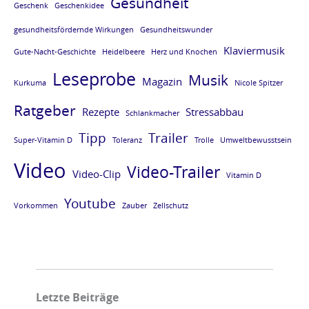
Gesundheit
Geschenk
Geschenkidee
gesundheitsfördernde Wirkungen
Gesundheitswunder
Klaviermusik
Gute-Nacht-Geschichte
Heidelbeere
Herz und Knochen
Leseprobe
Musik
Magazin
Kurkuma
Nicole Spitzer
Ratgeber
Rezepte
Stressabbau
Schlankmacher
Tipp
Trailer
Super-Vitamin D
Toleranz
Trolle
Umweltbewusstsein
Video
Video-Trailer
Video-Clip
Vitamin D
Youtube
Vorkommen
Zauber
Zellschutz
Letzte Beiträge