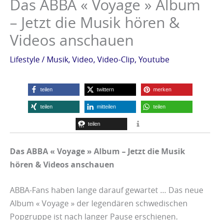
Das ABBA « Voyage » Album
o
o
o
o
– Jetzt die Musik hören &
-
-
-
-
Videos anschauen
T
T
T
T
r
r
r
r
Lifestyle
/
Musik
,
Video
,
Video-Clip
,
Youtube
a
a
a
a
i
i
i
i
teilen
twittern
merken
l
l
l
l
teilen
mitteilen
teilen
e
e
e
e
teilen
r
r
r
r
f
f
f
f
Das ABBA « Voyage » Album – Jetzt die Musik
hören & Videos anschauen
ü
ü
ü
ü
r
r
r
r
ABBA-Fans haben lange darauf gewartet … Das neue
d
d
d
d
Album « Voyage » der legendären schwedischen
i
i
i
i
Popgruppe ist nach langer Pause erschienen.