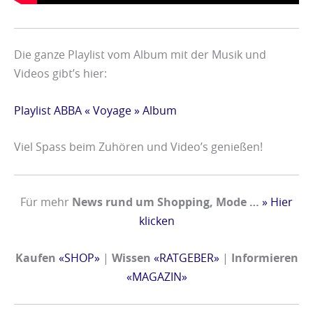
u
u
u
u
c
c
c
c
Die ganze Playlist vom Album mit der Musik und
h
h
h
h
Videos gibt’s hier:
«
«
«
«
V
K
T
S
Playlist ABBA « Voyage » Album
i
u
r
u
t
r
o
p
Viel Spass beim Zuhören und Video’s genießen!
a
k
l
e
m
u
l
r
Für mehr
News rund um Shopping, Mode …
» Hier
i
m
z
-
klicken
n
a
a
V
K
»
u
i
Kaufen
«SHOP»
|
Wissen
«RATGEBER»
|
Informieren
«MAGAZIN»
2
b
t
»
e
a