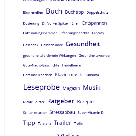
e
e
e
e
Buch
Buchtipp
Blumenelfen
Doppelschutz
L
L
L
L
Entspannen
E
E
E
E
Dosierung
Dr. Volker Spitzer
Elfen
S
S
S
S
Entzündungshemmer
Erfahrungsberichte
Fantasy
Gesundheit
E
E
E
E
Geschenk
Geschenkidee
P
P
P
P
gesundheitsfördernde Wirkungen
Gesundheitswunder
R
R
R
R
Gute-Nacht-Geschichte
Heidelbeere
O
O
O
O
Klaviermusik
Herz und Knochen
Kurkuma
B
B
B
B
Leseprobe
Musik
Magazin
E
E
E
E
Ratgeber
Rezepte
v
v
v
v
Nicole Spitzer
o
o
o
o
Stressabbau
Schlankmacher
Super-Vitamin D
m
m
m
m
Tipp
Trailer
Toleranz
Trolle
B
B
B
B