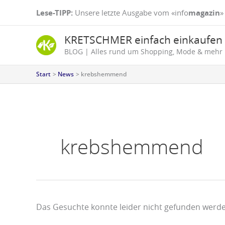
Zum
Suchen
Lese-TIPP:
Unsere letzte Ausgabe vom «info
magazin
»
Inhalt
nach:
springen
KRETSCHMER einfach einkaufen
BLOG | Alles rund um Shopping, Mode & mehr
Start
News
krebshemmend
krebshemmend
Das Gesuchte konnte leider nicht gefunden werden.