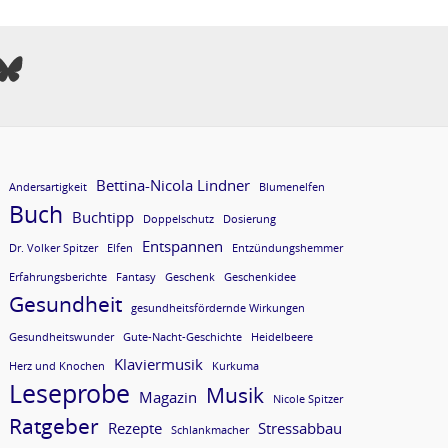
Bettina-Nicola Lindner
Andersartigkeit
Blumenelfen
Buch
Buchtipp
Doppelschutz
Dosierung
Entspannen
Dr. Volker Spitzer
Elfen
Entzündungshemmer
Erfahrungsberichte
Fantasy
Geschenk
Geschenkidee
Gesundheit
gesundheitsfördernde Wirkungen
Gesundheitswunder
Gute-Nacht-Geschichte
Heidelbeere
Klaviermusik
Herz und Knochen
Kurkuma
Leseprobe
Musik
Magazin
Nicole Spitzer
Ratgeber
Rezepte
Stressabbau
Schlankmacher