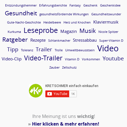
Entzündungshemmer
Erfahrungsberichte
Fantasy
Geschenk
Geschenkidee
Gesundheit
gesundheitsfördernde Wirkungen
Gesundheitswunder
Klaviermusik
Gute-Nacht-Geschichte
Heidelbeere
Herz und Knochen
Leseprobe
Musik
Magazin
Kurkuma
Nicole Spitzer
Ratgeber
Rezepte
Stressabbau
Schlankmacher
Super-Vitamin D
Video
Tipp
Trailer
Toleranz
Trolle
Umweltbewusstsein
Video-Trailer
Youtube
Video-Clip
Vitamin D
Vorkommen
Zauber
Zellschutz
Ihre Meinung ist uns
wichtig
!
»
Hier klicken & mehr erfahren!