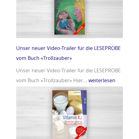
r
m
»
i
n
D
»
Unser neuer Video-Trailer für die LESEPROBE
vom Buch «Trollzauber»
Unser neuer Video-Trailer für die LESEPROBE
vom Buch «Trollzauber» Hier…
weiterlesen