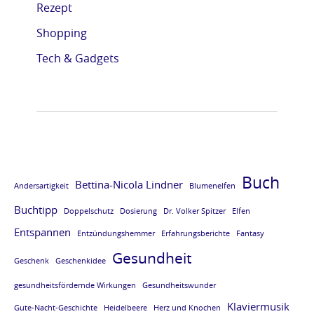
Rezept
e
e
e
e
Shopping
L
L
L
L
E
E
E
E
Tech & Gadgets
S
S
S
S
E
E
E
E
P
P
P
P
R
R
R
R
O
O
O
O
Buch
Bettina-Nicola Lindner
Andersartigkeit
Blumenelfen
B
B
B
B
Buchtipp
E
E
E
E
Doppelschutz
Dosierung
Dr. Volker Spitzer
Elfen
Entspannen
v
v
v
v
Entzündungshemmer
Erfahrungsberichte
Fantasy
Gesundheit
o
o
o
o
Geschenk
Geschenkidee
m
m
m
m
gesundheitsfördernde Wirkungen
Gesundheitswunder
B
B
B
B
Klaviermusik
Gute-Nacht-Geschichte
Heidelbeere
Herz und Knochen