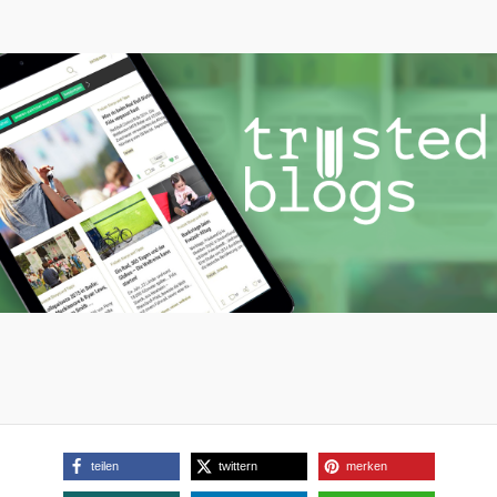
teilen
twittern
merken