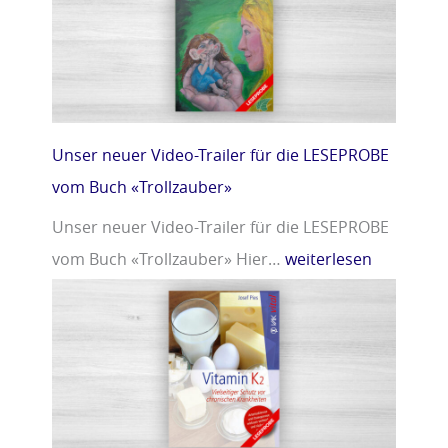
r
m
»
i
n
D
»
Unser neuer Video-Trailer für die LESEPROBE
vom Buch «Trollzauber»
Unser neuer Video-Trailer für die LESEPROBE
vom Buch «Trollzauber» Hier…
weiterlesen