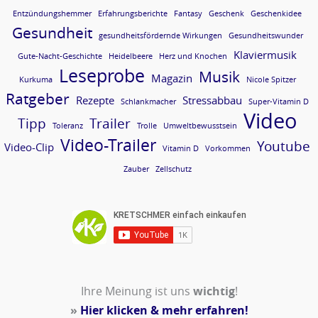
Entzündungshemmer
Erfahrungsberichte
Fantasy
Geschenk
Geschenkidee
Gesundheit
gesundheitsfördernde Wirkungen
Gesundheitswunder
Klaviermusik
Gute-Nacht-Geschichte
Heidelbeere
Herz und Knochen
Leseprobe
Musik
Magazin
Kurkuma
Nicole Spitzer
Ratgeber
Rezepte
Stressabbau
Schlankmacher
Super-Vitamin D
Video
Tipp
Trailer
Toleranz
Trolle
Umweltbewusstsein
Video-Trailer
Youtube
Video-Clip
Vitamin D
Vorkommen
Zauber
Zellschutz
Ihre Meinung ist uns
wichtig
!
»
Hier klicken & mehr erfahren!