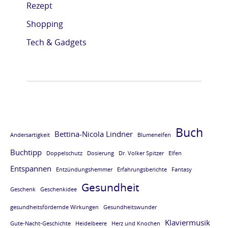
Rezept
e
e
e
e
Shopping
L
L
L
L
E
E
E
E
Tech & Gadgets
S
S
S
S
E
E
E
E
P
P
P
P
R
R
R
R
O
O
O
O
Buch
Bettina-Nicola Lindner
Andersartigkeit
Blumenelfen
B
B
B
B
Buchtipp
E
E
E
E
Doppelschutz
Dosierung
Dr. Volker Spitzer
Elfen
Entspannen
v
v
v
v
Entzündungshemmer
Erfahrungsberichte
Fantasy
Gesundheit
o
o
o
o
Geschenk
Geschenkidee
m
m
m
m
gesundheitsfördernde Wirkungen
Gesundheitswunder
B
B
B
B
Klaviermusik
Gute-Nacht-Geschichte
Heidelbeere
Herz und Knochen