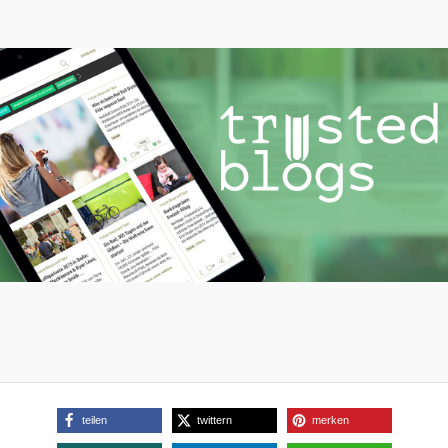
teilen
twittern
merken