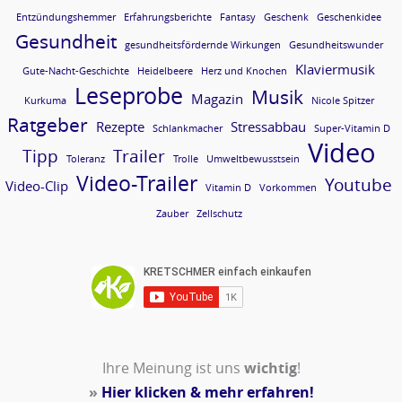
Entzündungshemmer
Erfahrungsberichte
Fantasy
Geschenk
Geschenkidee
Gesundheit
gesundheitsfördernde Wirkungen
Gesundheitswunder
Klaviermusik
Gute-Nacht-Geschichte
Heidelbeere
Herz und Knochen
Leseprobe
Musik
Magazin
Kurkuma
Nicole Spitzer
Ratgeber
Rezepte
Stressabbau
Schlankmacher
Super-Vitamin D
Video
Tipp
Trailer
Toleranz
Trolle
Umweltbewusstsein
Video-Trailer
Youtube
Video-Clip
Vitamin D
Vorkommen
Zauber
Zellschutz
Ihre Meinung ist uns
wichtig
!
»
Hier klicken & mehr erfahren!