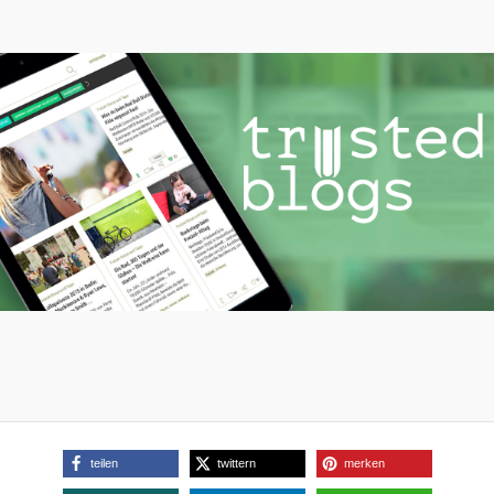
teilen
twittern
merken