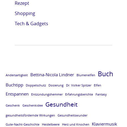
Rezept
e
e
e
e
Shopping
L
L
L
L
E
E
E
E
Tech & Gadgets
S
S
S
S
E
E
E
E
P
P
P
P
R
R
R
R
O
O
O
O
Buch
Bettina-Nicola Lindner
Andersartigkeit
Blumenelfen
B
B
B
B
Buchtipp
E
E
E
E
Doppelschutz
Dosierung
Dr. Volker Spitzer
Elfen
Entspannen
v
v
v
v
Entzündungshemmer
Erfahrungsberichte
Fantasy
Gesundheit
o
o
o
o
Geschenk
Geschenkidee
m
m
m
m
gesundheitsfördernde Wirkungen
Gesundheitswunder
B
B
B
B
Klaviermusik
Gute-Nacht-Geschichte
Heidelbeere
Herz und Knochen