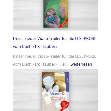
r
m
»
i
n
D
»
Unser neuer Video-Trailer für die LESEPROBE
vom Buch «Trollzauber»
Unser neuer Video-Trailer für die LESEPROBE
vom Buch «Trollzauber» Hier…
weiterlesen