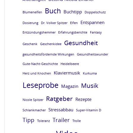
e
e
e
e
Buch
Buchtipp
Blumenelfen
Doppelschutz
L
L
L
L
Entspannen
E
E
E
E
Dosierung
Dr. Volker Spitzer
Elfen
S
S
S
S
Entzündungshemmer
Erfahrungsberichte
Fantasy
Gesundheit
E
E
E
E
Geschenk
Geschenkidee
P
P
P
P
gesundheitsfördernde Wirkungen
Gesundheitswunder
R
R
R
R
Gute-Nacht-Geschichte
Heidelbeere
O
O
O
O
Klaviermusik
Herz und Knochen
Kurkuma
B
B
B
B
Leseprobe
Musik
Magazin
E
E
E
E
Ratgeber
Rezepte
v
v
v
v
Nicole Spitzer
o
o
o
o
Stressabbau
Schlankmacher
Super-Vitamin D
m
m
m
m
Tipp
Trailer
Toleranz
Trolle
B
B
B
B