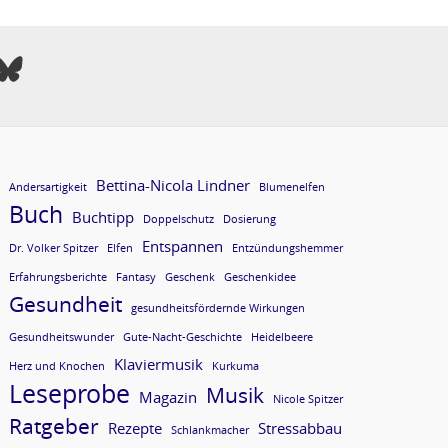
Bettina-Nicola Lindner
Andersartigkeit
Blumenelfen
Buch
Buchtipp
Doppelschutz
Dosierung
Entspannen
Dr. Volker Spitzer
Elfen
Entzündungshemmer
Erfahrungsberichte
Fantasy
Geschenk
Geschenkidee
Gesundheit
gesundheitsfördernde Wirkungen
Gesundheitswunder
Gute-Nacht-Geschichte
Heidelbeere
Klaviermusik
Herz und Knochen
Kurkuma
Leseprobe
Musik
Magazin
Nicole Spitzer
Ratgeber
Rezepte
Stressabbau
Schlankmacher