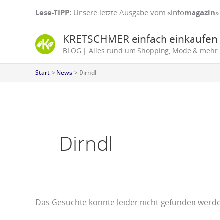
Zum
Suchen
Lese-TIPP:
Unsere letzte Ausgabe vom «info
magazin
»
Inhalt
nach:
springen
KRETSCHMER einfach einkaufen
BLOG | Alles rund um Shopping, Mode & mehr
Start
News
Dirndl
Dirndl
Das Gesuchte konnte leider nicht gefunden werden.