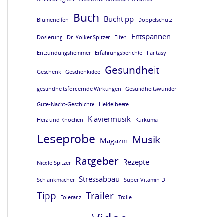
e
e
e
e
Buch
Buchtipp
Blumenelfen
Doppelschutz
L
L
L
L
Entspannen
E
E
E
E
Dosierung
Dr. Volker Spitzer
Elfen
S
S
S
S
Entzündungshemmer
Erfahrungsberichte
Fantasy
Gesundheit
E
E
E
E
Geschenk
Geschenkidee
P
P
P
P
gesundheitsfördernde Wirkungen
Gesundheitswunder
R
R
R
R
Gute-Nacht-Geschichte
Heidelbeere
O
O
O
O
Klaviermusik
Herz und Knochen
Kurkuma
B
B
B
B
Leseprobe
Musik
Magazin
E
E
E
E
Ratgeber
Rezepte
v
v
v
v
Nicole Spitzer
o
o
o
o
Stressabbau
Schlankmacher
Super-Vitamin D
m
m
m
m
Tipp
Trailer
Toleranz
Trolle
B
B
B
B