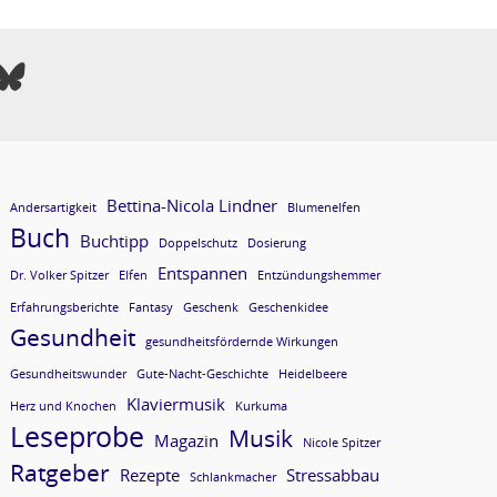
Bettina-Nicola Lindner
Andersartigkeit
Blumenelfen
Buch
Buchtipp
Doppelschutz
Dosierung
Entspannen
Dr. Volker Spitzer
Elfen
Entzündungshemmer
Erfahrungsberichte
Fantasy
Geschenk
Geschenkidee
Gesundheit
gesundheitsfördernde Wirkungen
Gesundheitswunder
Gute-Nacht-Geschichte
Heidelbeere
Klaviermusik
Herz und Knochen
Kurkuma
Leseprobe
Musik
Magazin
Nicole Spitzer
Ratgeber
Rezepte
Stressabbau
Schlankmacher