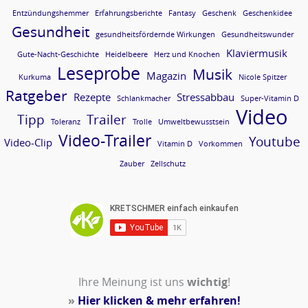
Entzündungshemmer
Erfahrungsberichte
Fantasy
Geschenk
Geschenkidee
Gesundheit
gesundheitsfördernde Wirkungen
Gesundheitswunder
Klaviermusik
Gute-Nacht-Geschichte
Heidelbeere
Herz und Knochen
Leseprobe
Musik
Magazin
Kurkuma
Nicole Spitzer
Ratgeber
Rezepte
Stressabbau
Schlankmacher
Super-Vitamin D
Video
Tipp
Trailer
Toleranz
Trolle
Umweltbewusstsein
Video-Trailer
Youtube
Video-Clip
Vitamin D
Vorkommen
Zauber
Zellschutz
Ihre Meinung ist uns
wichtig
!
»
Hier klicken & mehr erfahren!