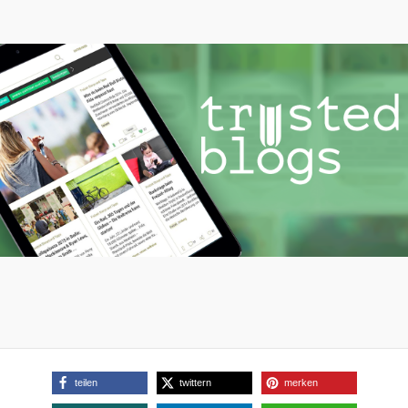
teilen
twittern
merken