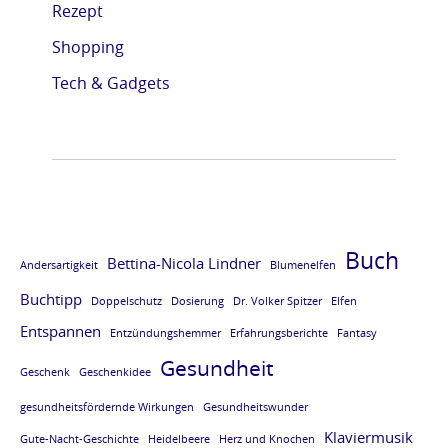
Rezept
e
e
e
e
Shopping
L
L
L
L
E
E
E
E
Tech & Gadgets
S
S
S
S
E
E
E
E
P
P
P
P
R
R
R
R
O
O
O
O
Buch
Bettina-Nicola Lindner
Andersartigkeit
Blumenelfen
B
B
B
B
Buchtipp
E
E
E
E
Doppelschutz
Dosierung
Dr. Volker Spitzer
Elfen
Entspannen
v
v
v
v
Entzündungshemmer
Erfahrungsberichte
Fantasy
Gesundheit
o
o
o
o
Geschenk
Geschenkidee
m
m
m
m
gesundheitsfördernde Wirkungen
Gesundheitswunder
B
B
B
B
Klaviermusik
Gute-Nacht-Geschichte
Heidelbeere
Herz und Knochen