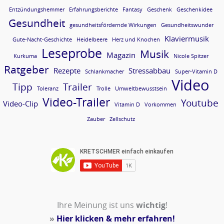
Entzündungshemmer
Erfahrungsberichte
Fantasy
Geschenk
Geschenkidee
Gesundheit
gesundheitsfördernde Wirkungen
Gesundheitswunder
Klaviermusik
Gute-Nacht-Geschichte
Heidelbeere
Herz und Knochen
Leseprobe
Musik
Magazin
Kurkuma
Nicole Spitzer
Ratgeber
Rezepte
Stressabbau
Schlankmacher
Super-Vitamin D
Video
Tipp
Trailer
Toleranz
Trolle
Umweltbewusstsein
Video-Trailer
Youtube
Video-Clip
Vitamin D
Vorkommen
Zauber
Zellschutz
Ihre Meinung ist uns
wichtig
!
»
Hier klicken & mehr erfahren!