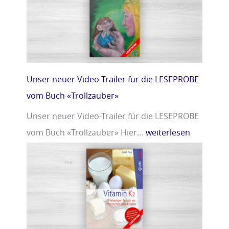
r
m
»
i
n
D
»
Unser neuer Video-Trailer für die LESEPROBE
vom Buch «Trollzauber»
Unser neuer Video-Trailer für die LESEPROBE
vom Buch «Trollzauber» Hier…
weiterlesen