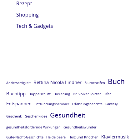
Rezept
e
e
e
e
Shopping
L
L
L
L
E
E
E
E
Tech & Gadgets
S
S
S
S
E
E
E
E
P
P
P
P
R
R
R
R
O
O
O
O
Buch
Bettina-Nicola Lindner
Andersartigkeit
Blumenelfen
B
B
B
B
Buchtipp
E
E
E
E
Doppelschutz
Dosierung
Dr. Volker Spitzer
Elfen
Entspannen
v
v
v
v
Entzündungshemmer
Erfahrungsberichte
Fantasy
Gesundheit
o
o
o
o
Geschenk
Geschenkidee
m
m
m
m
gesundheitsfördernde Wirkungen
Gesundheitswunder
B
B
B
B
Klaviermusik
Gute-Nacht-Geschichte
Heidelbeere
Herz und Knochen