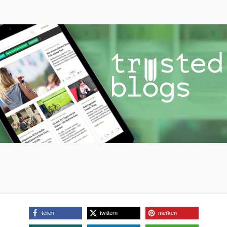
teilen
twittern
merken