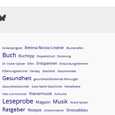
Bettina-Nicola Lindner
Andersartigkeit
Blumenelfen
Buch
Buchtipp
Doppelschutz
Dosierung
Entspannen
Dr. Volker Spitzer
Elfen
Entzündungshemmer
Erfahrungsberichte
Fantasy
Geschenk
Geschenkidee
Gesundheit
gesundheitsfördernde Wirkungen
Gesundheitswunder
Gute-Nacht-Geschichte
Heidelbeere
Klaviermusik
Herz und Knochen
Kurkuma
Leseprobe
Musik
Magazin
Nicole Spitzer
Ratgeber
Rezepte
Stressabbau
Schlankmacher