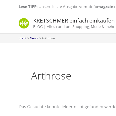
Zum
Suchen
Lese-TIPP:
Unsere letzte Ausgabe vom «info
magazin
»
Inhalt
nach:
springen
KRETSCHMER einfach einkaufen
BLOG | Alles rund um Shopping, Mode & mehr
Start
News
Arthrose
Arthrose
Das Gesuchte konnte leider nicht gefunden werden.