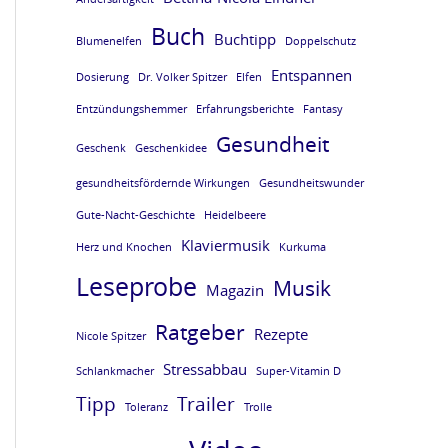
e
e
e
e
Buch
Buchtipp
Blumenelfen
Doppelschutz
L
L
L
L
Entspannen
E
E
E
E
Dosierung
Dr. Volker Spitzer
Elfen
S
S
S
S
Entzündungshemmer
Erfahrungsberichte
Fantasy
Gesundheit
E
E
E
E
Geschenk
Geschenkidee
P
P
P
P
gesundheitsfördernde Wirkungen
Gesundheitswunder
R
R
R
R
Gute-Nacht-Geschichte
Heidelbeere
O
O
O
O
Klaviermusik
Herz und Knochen
Kurkuma
B
B
B
B
Leseprobe
Musik
Magazin
E
E
E
E
Ratgeber
Rezepte
v
v
v
v
Nicole Spitzer
o
o
o
o
Stressabbau
Schlankmacher
Super-Vitamin D
m
m
m
m
Tipp
Trailer
Toleranz
Trolle
B
B
B
B